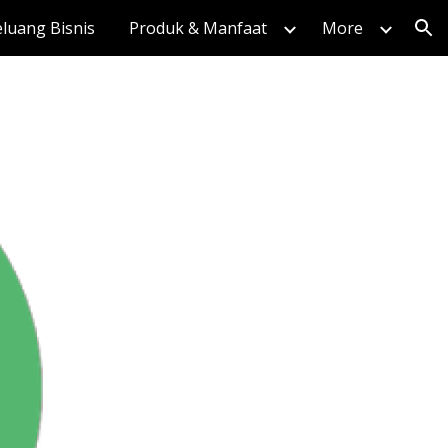
luang Bisnis
Produk & Manfaat
More
ion