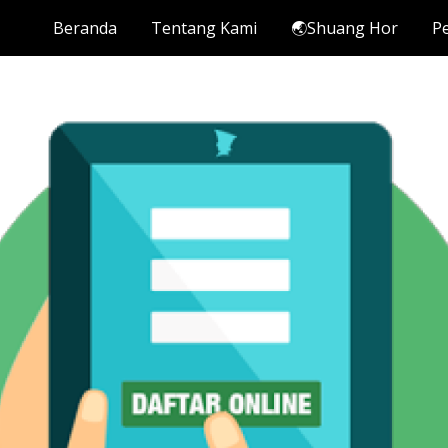
Beranda
Tentang Kami
🌏Shuang Hor
Pe
ip to main content
Skip to navigat